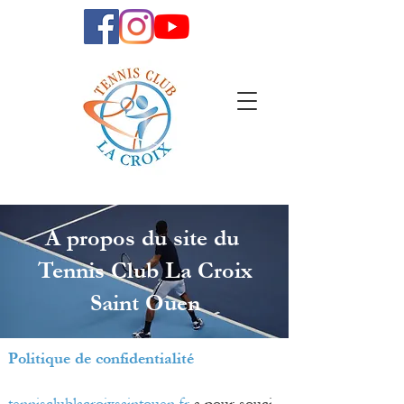
A propos du site du
Tennis Club La Croix
Saint Ouen
Politique de confidentialité
tennisclublacroixsaintouen.fr
a pour souci