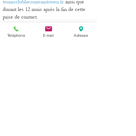
tennisclublacroixsaintouen.fr
ainsi que
durant les 12 mois après la fin de cette
prise de contact.
Droit d’opposition et de retrait ou de
Téléphone
E-mail
Adresse
modification :
tennisclublacroixsaintouen.fr
s’engage à
offrir à ses internautes la possibilité de
demander un retrait de ses données
personnelles. Mais également une
modification de ses données.
Le droit d’opposition s’entend comme
étant la possibilité offerte aux clients de
refuser que leurs renseignements
personnels soient utilisés à certaines fins
mentionnées lors de la collecte.
Le droit de retrait s’entend comme étant la
possibilité offerte aux internautes de